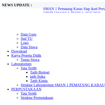
NEWS UPDATE :
SPMB SMANSA PEMKA 2025/2026...
Olimpiade Sains Nasional (OSN) Ting
Festival Lomba Seni dan Sastra Siswa Nas
Pelantikan OSIS SMAN 1 Pematang Karau
Projek P5 "Suara Demokrasi: Pemilihan K
Debat Seru Paslon Ketua dan Wakil Ketu
Tera Pangamiano bawa SMAN 1 Pematan
Data Guru
Gudep 023-024 Pangkalan SMAN 1 Pemat
Staf TU
PERSAMI KKRI Serentak jenjang SMA/S
Logo
SMAN 1 Pematang Karau Siap ikuti Pe
Data Siswa
Download
Karya Peserta Didik
Tugas Siswa
Laboratorium
Tata Tertib
Tatib Biologi
tatib fisika
Tatib Kimia
Struktur Laboratorium SMAN 1 PEMATANG KARAU
PERPUSTAKAAN
Tata Tertib
Struktur Perpustakaan