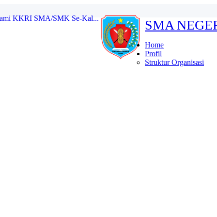
SMA NEGE
kat SMA/MA/SMK/MAK/Sedera...
ional 2025 Tingkat S...
 masa bakti 2025/2026...
Home
etua dan Wakil Ketua ...
Profil
a OSIS SMA Negeri 1 Pe...
Struktur Organisasi
g Karau dalam Kegiatan MU...
ang Karau Bawa Pulang 2 ...
MK Se-Kalimantan Tengah P...
rsami KKRI SMA/SMK Se-Kal...