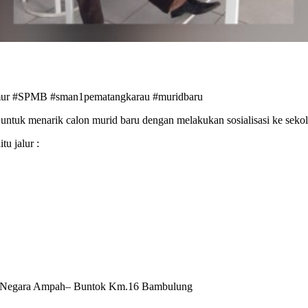
mur #SPMB #sman1pematangkarau #muridbaru
narik calon murid baru dengan melakukan sosialisasi ke sekolah
u jalur :
u Negara Ampah– Buntok Km.16 Bambulung