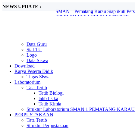
NEWS UPDATE :
SPMB SMANSA PEMKA 2025/2026...
Olimpiade Sains Nasional (OSN) Ting
Festival Lomba Seni dan Sastra Siswa Nas
Pelantikan OSIS SMAN 1 Pematang Karau
Projek P5 "Suara Demokrasi: Pemilihan K
Debat Seru Paslon Ketua dan Wakil Ketu
Tera Pangamiano bawa SMAN 1 Pematan
Data Guru
Gudep 023-024 Pangkalan SMAN 1 Pemat
Staf TU
PERSAMI KKRI Serentak jenjang SMA/S
Logo
SMAN 1 Pematang Karau Siap ikuti Pe
Data Siswa
Download
Karya Peserta Didik
Tugas Siswa
Laboratorium
Tata Tertib
Tatib Biologi
tatib fisika
Tatib Kimia
Struktur Laboratorium SMAN 1 PEMATANG KARAU
PERPUSTAKAAN
Tata Tertib
Struktur Perpustakaan