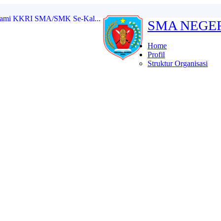
SMA NEGE
kat SMA/MA/SMK/MAK/Sedera...
ional 2025 Tingkat S...
 masa bakti 2025/2026...
Home
etua dan Wakil Ketua ...
Profil
a OSIS SMA Negeri 1 Pe...
Struktur Organisasi
g Karau dalam Kegiatan MU...
ang Karau Bawa Pulang 2 ...
MK Se-Kalimantan Tengah P...
rsami KKRI SMA/SMK Se-Kal...