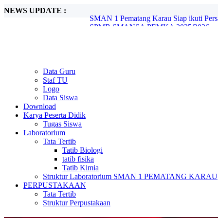
NEWS UPDATE :
SMAN 1 Pematang Karau Siap ikuti Pe
SPMB SMANSA PEMKA 2025/2026...
Olimpiade Sains Nasional (OSN) Ting
Festival Lomba Seni dan Sastra Siswa Nas
Pelantikan OSIS SMAN 1 Pematang Karau
Projek P5 "Suara Demokrasi: Pemilihan K
Debat Seru Paslon Ketua dan Wakil Ketu
Data Guru
Tera Pangamiano bawa SMAN 1 Pematan
Staf TU
Gudep 023-024 Pangkalan SMAN 1 Pemat
Logo
PERSAMI KKRI Serentak jenjang SMA/S
Data Siswa
Download
Karya Peserta Didik
Tugas Siswa
Laboratorium
Tata Tertib
Tatib Biologi
tatib fisika
Tatib Kimia
Struktur Laboratorium SMAN 1 PEMATANG KARAU
PERPUSTAKAAN
Tata Tertib
Struktur Perpustakaan