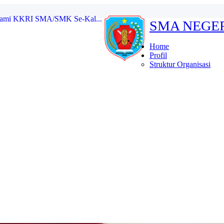
rsami KKRI SMA/SMK Se-Kal...
SMA NEGE
kat SMA/MA/SMK/MAK/Sedera...
ional 2025 Tingkat S...
Home
 masa bakti 2025/2026...
Profil
etua dan Wakil Ketua ...
Struktur Organisasi
a OSIS SMA Negeri 1 Pe...
g Karau dalam Kegiatan MU...
ang Karau Bawa Pulang 2 ...
MK Se-Kalimantan Tengah P...