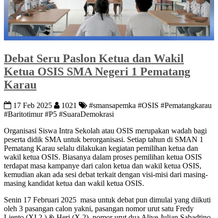
Debat Seru Paslon Ketua dan Wakil
Ketua OSIS SMA Negeri 1 Pematang
Karau
17 Feb 2025
1021
#smansapemka #OSIS #Pematangkarau
#Baritotimur #P5 #SuaraDemokrasi
Organisasi Siswa Intra Sekolah atau OSIS merupakan wadah bagi
peserta didik SMA untuk berorganisasi. Setiap tahun di SMAN 1
Pematang Karau selalu dilakukan kegiatan pemilihan ketua dan
wakil ketua OSIS. Biasanya dalam proses pemilihan ketua OSIS
terdapat masa kampanye dari calon ketua dan wakil ketua OSIS,
kemudian akan ada sesi debat terkait dengan visi-misi dari masing-
masing kandidat ketua dan wakil ketua OSIS.
Senin 17 Februari 2025 masa untuk debat pun dimulai yang diikuti
oleh 3 pasangan calon yakni, pasangan nomor urut satu Fredy
Liento (XI.2 ) & Heri (X.2), nomor urut dua Alive Julian Sabadtino