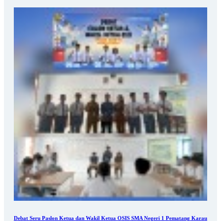
Debat Seru Paslon Ketua dan Wakil Ketua OSIS SMA Negeri 1 Pematang Karau