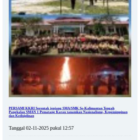
PERSAMI KKRI Serentak jenjang SMA/SMK Se-Kalimantan Tengah
Pangkalan SMAN 1 Pematang Karau tanamkan Nasionalisme, Kepemimpinan
dan Kedisiplinan
Tanggal 02-11-2025 pukul 12:57