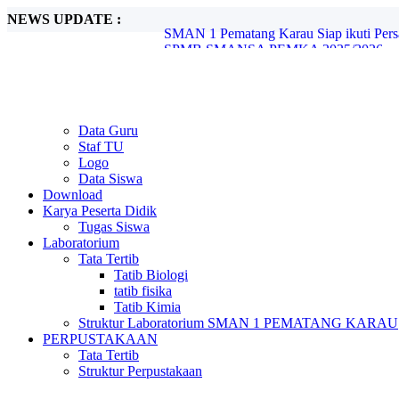
NEWS UPDATE :
SMAN 1 Pematang Karau Siap ikuti Pe
SPMB SMANSA PEMKA 2025/2026...
Olimpiade Sains Nasional (OSN) Ting
Festival Lomba Seni dan Sastra Siswa Nas
Pelantikan OSIS SMAN 1 Pematang Karau
Projek P5 "Suara Demokrasi: Pemilihan K
Debat Seru Paslon Ketua dan Wakil Ketu
Data Guru
Tera Pangamiano bawa SMAN 1 Pematan
Staf TU
Gudep 023-024 Pangkalan SMAN 1 Pemat
Logo
PERSAMI KKRI Serentak jenjang SMA/S
Data Siswa
Download
Karya Peserta Didik
Tugas Siswa
Laboratorium
Tata Tertib
Tatib Biologi
tatib fisika
Tatib Kimia
Struktur Laboratorium SMAN 1 PEMATANG KARAU
PERPUSTAKAAN
Tata Tertib
Struktur Perpustakaan