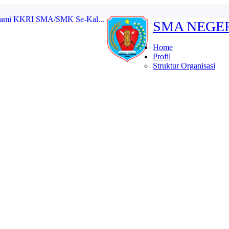
rsami KKRI SMA/SMK Se-Kal...
SMA NEGE
kat SMA/MA/SMK/MAK/Sedera...
ional 2025 Tingkat S...
Home
 masa bakti 2025/2026...
Profil
etua dan Wakil Ketua ...
Struktur Organisasi
a OSIS SMA Negeri 1 Pe...
g Karau dalam Kegiatan MU...
ang Karau Bawa Pulang 2 ...
MK Se-Kalimantan Tengah P...