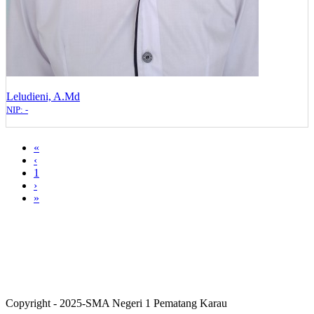
Leludieni, A.Md
NIP: -
«
‹
1
›
»
Copyright - 2025-SMA Negeri 1 Pematang Karau