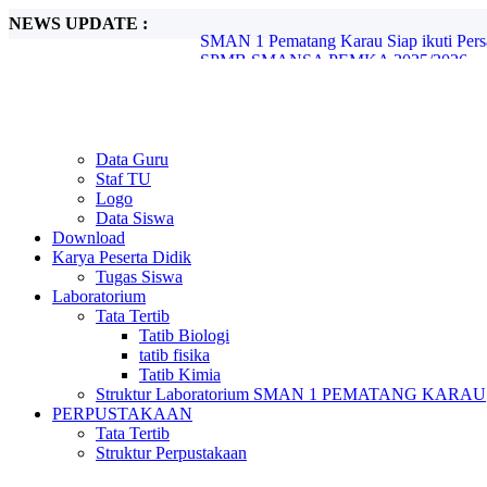
NEWS UPDATE :
SPMB SMANSA PEMKA 2025/2026...
Olimpiade Sains Nasional (OSN) Ting
Festival Lomba Seni dan Sastra Siswa Nas
Pelantikan OSIS SMAN 1 Pematang Karau
Projek P5 "Suara Demokrasi: Pemilihan K
Debat Seru Paslon Ketua dan Wakil Ketu
Tera Pangamiano bawa SMAN 1 Pematan
Data Guru
Gudep 023-024 Pangkalan SMAN 1 Pemat
Staf TU
PERSAMI KKRI Serentak jenjang SMA/S
Logo
SMAN 1 Pematang Karau Siap ikuti Pe
Data Siswa
Download
Karya Peserta Didik
Tugas Siswa
Laboratorium
Tata Tertib
Tatib Biologi
tatib fisika
Tatib Kimia
Struktur Laboratorium SMAN 1 PEMATANG KARAU
PERPUSTAKAAN
Tata Tertib
Struktur Perpustakaan