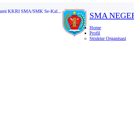
SMA NEGE
kat SMA/MA/SMK/MAK/Sedera...
ional 2025 Tingkat S...
 masa bakti 2025/2026...
Home
etua dan Wakil Ketua ...
Profil
a OSIS SMA Negeri 1 Pe...
Struktur Organisasi
g Karau dalam Kegiatan MU...
ang Karau Bawa Pulang 2 ...
MK Se-Kalimantan Tengah P...
rsami KKRI SMA/SMK Se-Kal...